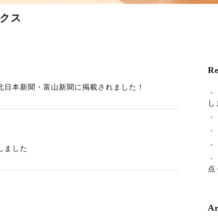
クス
Re
北日本新聞・富山新聞に掲載されました！
し
しました
点
Ar